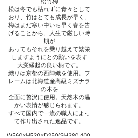
松竹梅
松は冬でも枯れずに青々として
おり、竹はとても成長が早く、
梅はまだ寒い中いち早く春を告
げることから、人生で厳しい時
期が
あってもそれを乗り越えて繁栄
しますようにとの願いを表す
大変縁起の良い柄です。
織りは京都の西陣織を使用。フ
レームは北海道産高級ミズナラ
の木を
全面に贅沢に使用。天然木の温
かい表情が感じられます。
すべて国内で一流の職人によっ
て作り出された逸品です。
W560×H530×D250(SH380,400,